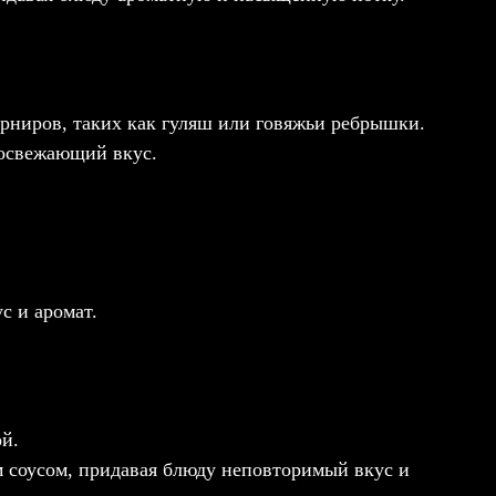
арниров, таких как гуляш или говяжьи ребрышки.
 освежающий вкус.
с и аромат.
ой.
м соусом, придавая блюду неповторимый вкус и