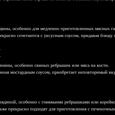
ядины, особенно для медленно приготовленных мясных г
красно сочетаются с уксусным соусом, придавая блюду
Й
инины, особенно свиных ребрышек или мяса на кости.
енная мостардным соусом, приобретает неповторимый вку
Й
овядиной, особенно с говяжьими ребрышками или корейк
акже прекрасно подходят для приготовления с печеночны