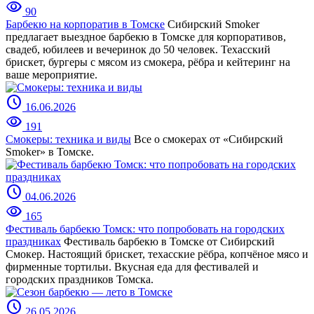
visibility
90
Барбекю на корпоратив в Томске
Сибирский Smoker
предлагает выездное барбекю в Томске для корпоративов,
свадеб, юбилеев и вечеринок до 50 человек. Техасский
брискет, бургеры с мясом из смокера, рёбра и кейтеринг на
ваше мероприятие.
schedule
16.06.2026
visibility
191
Смокеры: техника и виды
Все о смокерах от «Сибирский
Smoker» в Томске.
schedule
04.06.2026
visibility
165
Фестиваль барбекю Томск: что попробовать на городских
праздниках
Фестиваль барбекю в Томске от Сибирский
Смокер. Настоящий брискет, техасские рёбра, копчёное мясо и
фирменные тортильи. Вкусная еда для фестивалей и
городских праздников Томска.
schedule
26.05.2026