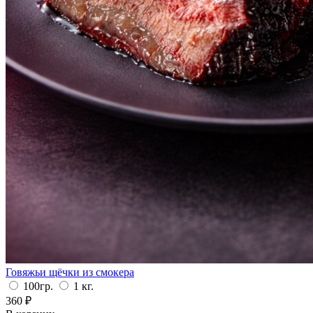
Говяжьи щёчки из смокера
100гр.
1 кг.
360
₽