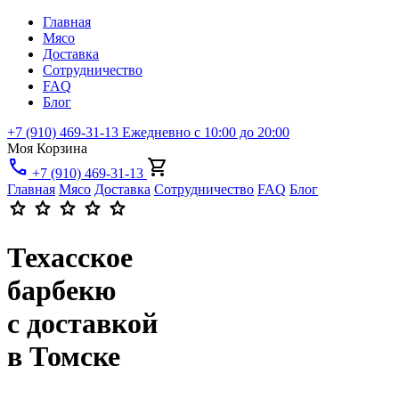
Главная
Мясо
Доставка
Сотрудничество
FAQ
Блог
+7 (910) 469-31-13
Ежедневно с 10:00 до 20:00
Моя Корзина
phone
shopping_cart
+7 (910) 469-31-13
Главная
Мясо
Доставка
Сотрудничество
FAQ
Блог
star
star
star
star
star
Техасское
барбекю
с доставкой
в Томске