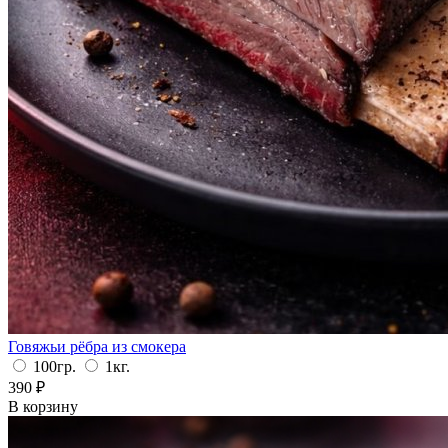
Говяжьи рёбра из смокера
100гр.
1кг.
390
₽
В корзину