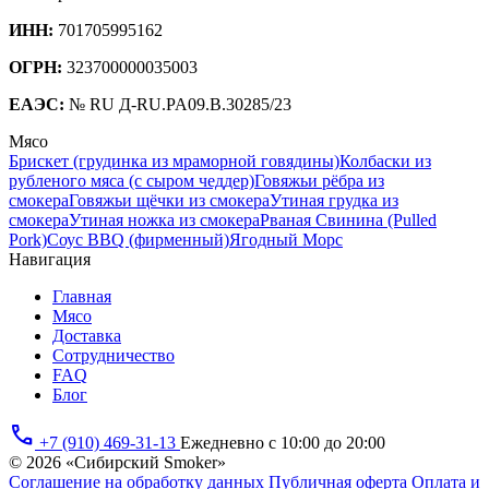
ИНН:
701705995162
ОГРН:
323700000035003
ЕАЭС:
№ RU Д-RU.PA09.B.30285/23
Мясо
Брискет (грудинка из мраморной говядины)
Колбаски из
рубленого мяса (с сыром чеддер)
Говяжьи рёбра из
смокера
Говяжьи щёчки из смокера
Утиная грудка из
смокера
Утиная ножка из смокера
Рваная Свинина (Pulled
Pork)
Соус BBQ (фирменный)
Ягодный Морс
Навигация
Главная
Мясо
Доставка
Сотрудничество
FAQ
Блог
phone
+7 (910) 469-31-13
Ежедневно с 10:00 до 20:00
© 2026 «Сибирский Smoker»
Соглашение на обработку данных
Публичная оферта
Оплата и