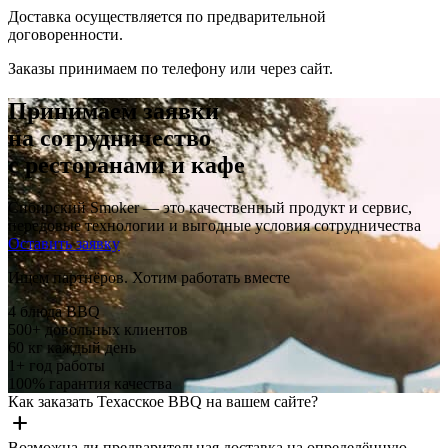
Доставка осуществляется по предварительной
договоренности.
Заказы принимаем по телефону или через сайт.
Принимаем заявки
на
сотрудничество
с ресторанами и кафе
Сибирский Smoker — это качественный продукт и сервис,
передовые технологии и выгодные условия сотрудничества
Оставить заявку
Ищем партнёров. Хотим работать вместе
4
блюда BBQ
500+
довольных клиентов
60
кг каждый день
1+
год работы
100%
гарантия качества
Как заказать Техасское BBQ на вашем сайте?
add
Возможна ли предварительная доставка на определённую