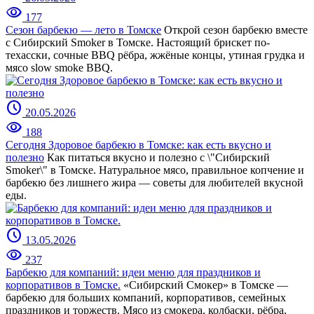
visibility
177
Сезон барбекю — лето в Томске
Открой сезон барбекю вместе
с Сибирский Smoker в Томске. Настоящий брискет по-
техасски, сочные BBQ рёбра, жжёные концы, утиная грудка и
мясо slow smoke BBQ.
schedule
20.05.2026
visibility
188
Сегодня Здоровое барбекю в Томске: как есть вкусно и
полезно
Как питаться вкусно и полезно с \"Сибирский
Smoker\" в Томске. Натуральное мясо, правильное копчение и
барбекю без лишнего жира — советы для любителей вкусной
еды.
schedule
13.05.2026
visibility
237
Барбекю для компаний: идеи меню для праздников и
корпоративов в Томске.
«Сибирский Смокер» в Томске —
барбекю для больших компаний, корпоративов, семейных
праздников и торжеств. Мясо из смокера, колбаски, рёбра,