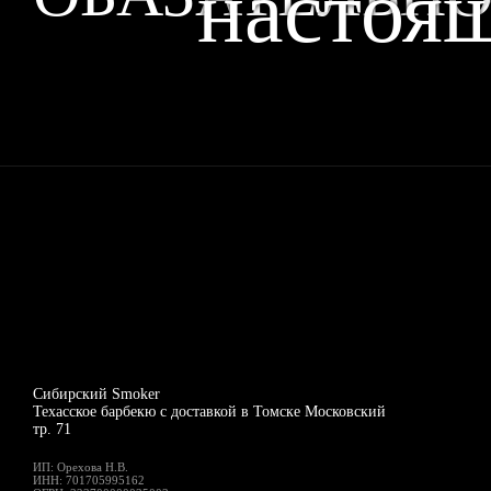
настоящ
Сибирский Smoker
Техасское
барбекю
с доставкой
в Томске
Московский
тр. 71
ИП:
Орехова Н.В.
ИНН:
701705995162