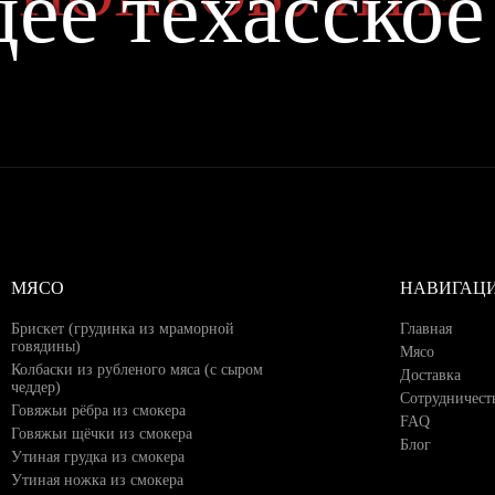
ее техасско
МЯСО
НАВИГАЦ
Брискет (грудинка из мраморной
Главная
говядины)
Мясо
Колбаски из рубленого мяса (с сыром
Доставка
чеддер)
Сотрудничест
Говяжьи рёбра из смокера
FAQ
Говяжьи щёчки из смокера
Блог
Утиная грудка из смокера
Утиная ножка из смокера